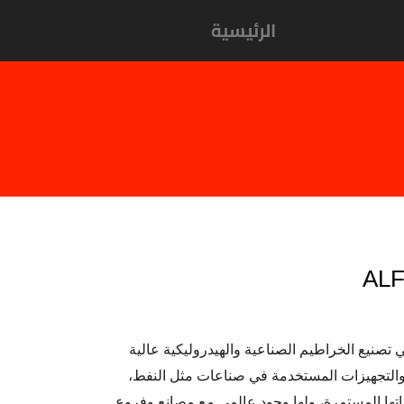
الرئيسية
AL
ست عام 1956، متخصصة في تصنيع الخراطيم الصناعية والهيدروليكية عالية
 والتجهيزات المستخدمة في صناعات مثل النفط،
اراتها المستمرة، ولها وجود عالمي مع مصانع وفروع