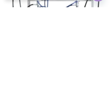
OPEN
CHATY
Gartec