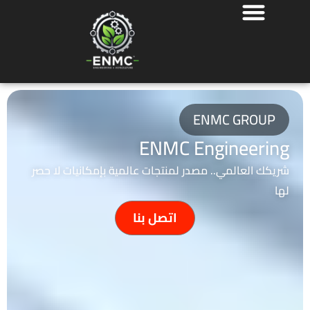
خطي
لى
لمحتوى
ENMC GROUP
ENMC Engineering
شريكك العالمي.. مصدر لمنتجات عالمية بإمكانيات لا حصر
لها
اتصل بنا